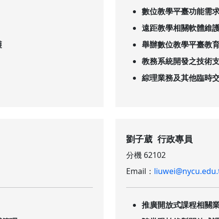
數位教學平臺功能需
遠距教學相關軟體維
護
舉辦數位教學平臺教
教務系統開發之技術
綜理業務及其他臨時
劉子葳 行政專員
分機 62102
Email：
liuwei@nycu.edu
推廣開放式課程相關