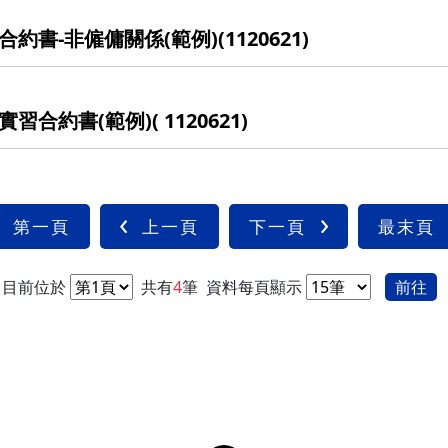
-非僱傭關係(範例)(1120621)
約書(範例)( 1120621)
第一頁
上一頁
下一頁
最末頁
目前位於
共有
4
筆
資料每頁顯示
前往