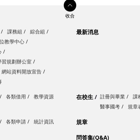
課務組
綜合組
最新消息
位教學中心
心
學習規劃辦公室
網站資料開放宣告
傳
各類借用
教學資源
在校生
註冊與畢業
課
醫事國考
規章
各類申請
統計資訊
規章
問答集(Q&A)