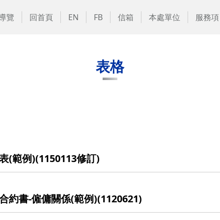
導覽
回首頁
EN
FB
信箱
本處單位
服務項
表格
例)(1150113修訂)
-僱傭關係(範例)(1120621)