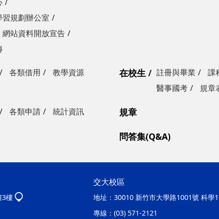
心
學習規劃辦公室
網站資料開放宣告
傳
各類借用
教學資源
在校生
註冊與畢業
課
醫事國考
規章
各類申請
統計資訊
規章
問答集(Q&A)
交大校區
樓3樓
地址：
30010 新竹市大學路1001號 科
專線：
(03) 571-2121