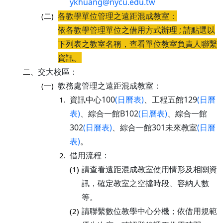
ykhuang@nycu.edu.tw
各教學單位管理之遠距混成教室：
(二)
依各教學管理單位之借用方式辦理 ; 請點選以
下列表之教室名稱，查看單位教室負責人聯繫
資訊。
交大校區：
二、
教務處管理之遠距混成教室：
(一)
資訊中心100
(日曆表)
、工程五館129
(日曆
1.
表)
、綜合一館B102
(日曆表)
、綜合一館
302
(日曆表)
、綜合一館301未來教室
(日曆
表)
。
借用流程：
2.
請查看遠距混成教室使用情形及相關資
(1)
訊，確定教室之空擋時段、容納人數
等。
請聯繫數位教學中心分機；依借用規範
(2)