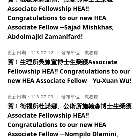
Associate Fellowship HEA!!
Congratulations to our new HEA
Associate Fellow ─Sajad Mishkhas,
Abdolmajid Zamanifard!
更新日期：113-07-12
發布單位：教務處
賀！生理所吳豫宣博士生榮獲Associate
Fellowship HEA!! Congratulations to our
new HEA Associate Fellow ─Yu-Xuan Wu!
更新日期：113-07-09
發布單位：教務處
賀！衛福所杜諾娜、公衛所施翰森博士生榮獲
Associate Fellowship HEA!!
Congratulations to our new HEA
Associate Fellow ─Nompilo Dlamini,