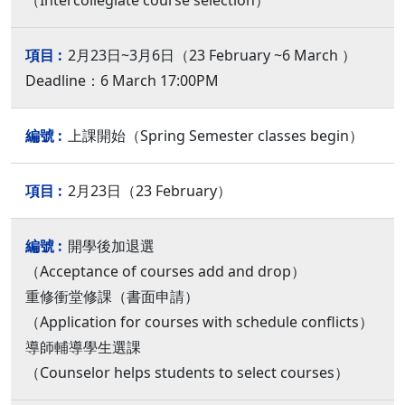
（Intercollegiate course selection）
2月23日~3月6日（23 February ~6 March ）
Deadline：6 March 17:00PM
上課開始（Spring Semester classes begin）
2月23日（23 February）
開學後加退選
（Acceptance of courses add and drop）
重修衝堂修課（書面申請）
（Application for courses with schedule conflicts）
導師輔導學生選課
（Counselor helps students to select courses）