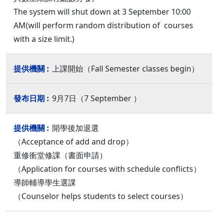
The system will shut down at 3 September 10:00
AM(will perform random distribution of courses
with a size limit.)
上課開始（Fall Semester classes begin）
9月7日（7 September ）
開學後加退選
（Acceptance of add and drop）
重修衝堂修課（書面申請）
（Application for courses with schedule conflicts）
導師輔導學生選課
（Counselor helps students to select courses）