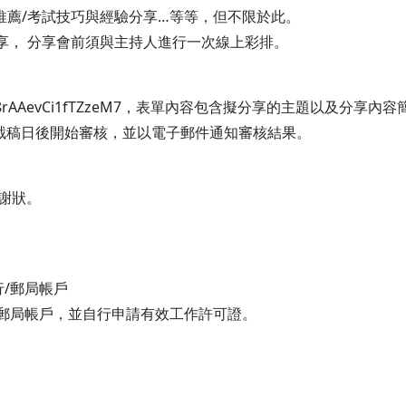
推薦/考試技巧與經驗分享…等等，但不限於此。
分享， 分享會前須與主持人進行一次線上彩排。
.gle/H8rAAevCi1fTZzeM7，表單內容包含擬分享的主題以及
中心於截稿日後開始審核，並以電子郵件通知審核結果。
謝狀。
行/郵局帳戶
/郵局帳戶，並自行申請有效工作許可證。