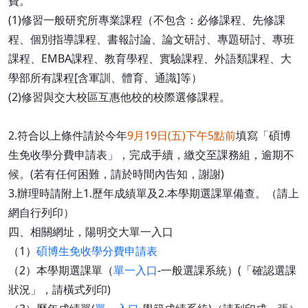
費。
(1)修習一般研究所專業課程（不包含：必修課程、先修課
程、個別指導課程、書報討論、論文研討、專題研討、專班
課程、EMBA課程、教育學程、實驗課程、外語類課程、大
學部所有課程[含軍訓、體育、通識]等）
(2)修習與交大校區互惠他校的校際選修課程。
2.符合以上條件請於今年
9月19日(五)下午5點前
填寫「碩博
生免收學分費申請表」，完成手續，繳交至課務組，逾期不
候。(若有任何困難，請於時間內告知，謝謝)
3.辦理時請附上1.歷年成績單及2.本學期選課單備查。（請上
網自行列印）
四、相關網址，陽明交大單一入口
（1）
碩博生免收學分費申請表
（2）本學期選課單（
單一入口
-一般選課系統）(「確認選課
狀況」，請橫式列印)