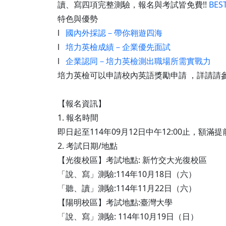
讀、寫四項完整測驗，報名與考試皆免費!!
BE
特色與優勢
l
國內外採認－帶你翱遊四海
l
培力英檢成績－企業優先面試
l
企業認同－培力英檢測出職場所需實戰力
培力英檢可以申請校內英語獎勵申請 ，詳請請
【報名資訊】
1. 報名時間
即日起至114年09月12日中午12:00止，額滿
2. 考試日期/地點
【光復校區】考試地點: 新竹交大光復校區
「說、寫」測驗:114年10月18日（六）
「聽、讀」測驗:114年11月22日（六）
【陽明校區】考試地點:臺灣大學
「說、寫」測驗: 114年10月19日（日）