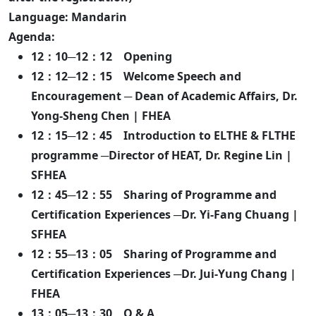
Language: Mandarin
Agenda:
12：10─12：12 Opening
12：12─12：15 Welcome Speech and
Encouragement ─ Dean of Academic Affairs, Dr.
Yong-Sheng Chen | FHEA
12：15─12：45 Introduction to ELTHE & FLTHE
programme ─Director of HEAT, Dr. Regine Lin |
SFHEA
12：45─12：55 Sharing of Programme and
Certification Experiences ─Dr. Yi-Fang Chuang |
SFHEA
12：55─13：05 Sharing of Programme and
Certification Experiences ─Dr. Jui-Yung Chang |
FHEA
13：05─13：30 Q & A