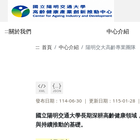
關於我們
中心介紹
:::
:::
首頁
中心介紹
陽明交大高齡專業團隊
緣起
任務
高齡產業聯盟
產業創新與增能
最新消息
logo形象識別
組織架構
智聲voice數位平台
發布日期：114-06-30
更新日期：115-01-28
國立陽明交通大學長期深耕高齡健康領域
與持續推動的基礎。