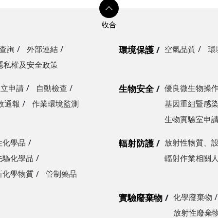
查詢
外部連結
環境保護
空氣品質
環
隱私權及安全政策
設立申請
自動檢查
生物安全
優良微生物操
故通報
作業環境監測
基因重組暨感
生物實驗室申
性化學品
輻射防護
放射性物質、
先驅化學品
輻射作業相關
新化學物質
管制藥品
實驗廢棄物
化學廢棄物
放射性廢棄