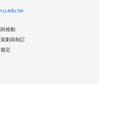
cu.edu.tw
劃與推動
畫策劃與制訂
向擬定