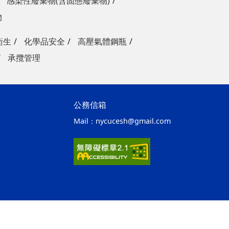
感染性廢棄物(含固態廢棄物)
物
衛生
化學品安全
高壓氣體鋼瓶
承攬管理
公務信箱
Mail：
nycucesh@gmail.com
ap2