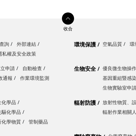
查詢
外部連結
環境保護
空氣品質
環
隱私權及安全政策
設立申請
自動檢查
生物安全
優良微生物操
故通報
作業環境監測
基因重組暨感
生物實驗室申
性化學品
輻射防護
放射性物質、
先驅化學品
輻射作業相關
新化學物質
管制藥品