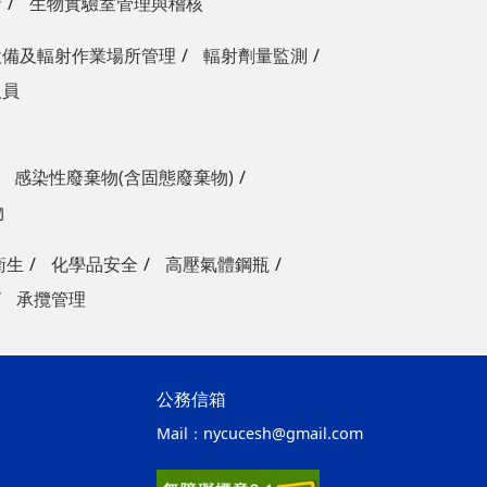
請
生物實驗室管理與稽核
設備及輻射作業場所管理
輻射劑量監測
人員
感染性廢棄物(含固態廢棄物)
物
衛生
化學品安全
高壓氣體鋼瓶
承攬管理
公務信箱
Mail：
nycucesh@gmail.com