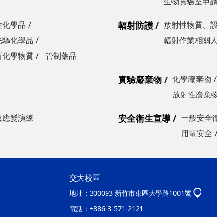
生物實驗室申
性化學品
輻射防護
放射性物質、
先驅化學品
輻射作業相關
新化學物質
管制藥品
實驗廢棄物
化學廢棄物
放射性廢棄
急應變演練
安全衛生宣導
一般安全
用電安全
交大校區
地址：
300093 新竹市東區大學路1001號
電話：
+886-3-571-2121