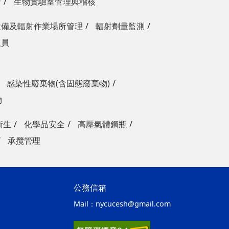
請
生物實驗室管理與稽核
設備及輻射作業場所管理
輻射劑量監測
人員
感染性廢棄物(含固態廢棄物)
物
衛生
化學品安全
高壓氣體鋼瓶
承攬管理
公務信箱
Mail：
nycucesh@gmail.com