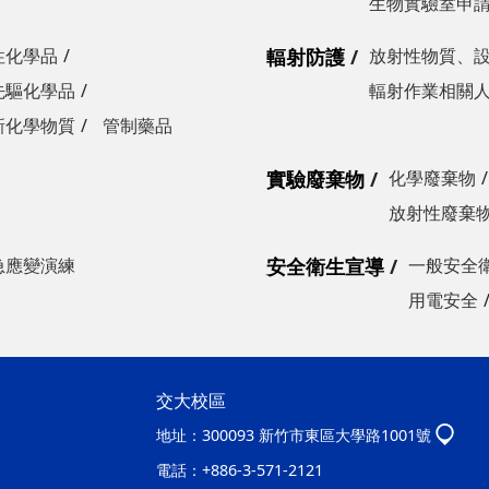
生物實驗室申
性化學品
輻射防護
放射性物質、
先驅化學品
輻射作業相關
新化學物質
管制藥品
實驗廢棄物
化學廢棄物
放射性廢棄
急應變演練
安全衛生宣導
一般安全
用電安全
交大校區
地址：
300093 新竹市東區大學路1001號
電話：
+886-3-571-2121