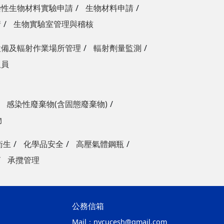
染性生物材料實驗申請
生物材料申請
請
生物實驗室管理與稽核
設備及輻射作業場所管理
輻射劑量監測
人員
感染性廢棄物(含固態廢棄物)
物
衛生
化學品安全
高壓氣體鋼瓶
承攬管理
公務信箱
Mail：
nycucesh@gmail.com