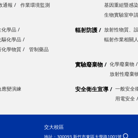
故通報
作業環境監測
基因重組暨感
生物實驗室申
性化學品
輻射防護
放射性物質、
先驅化學品
輻射作業相關
新化學物質
管制藥品
實驗廢棄物
化學廢棄物
放射性廢棄
急應變演練
安全衛生宣導
一般安全
用電安全
交大校區
地址：
300093 新竹市東區大學路1001號