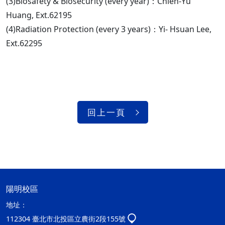
(3)Biosafety & Biosecurity (every year)：Chien-Yu
Huang, Ext.62195
(4)Radiation Protection (every 3 years)：Yi- Hsuan Lee,
Ext.62295
回上一頁
陽明校區
地址：
112304 臺北市北投區立農街2段155號