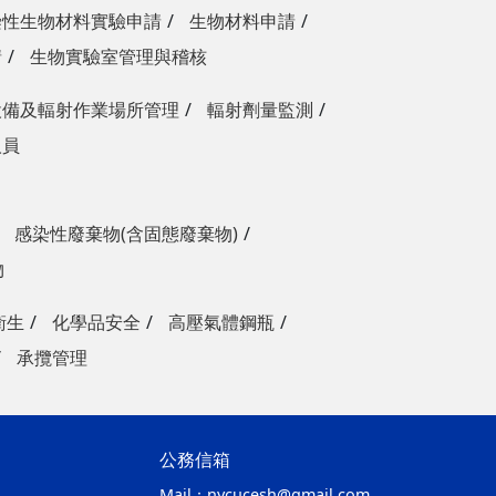
染性生物材料實驗申請
生物材料申請
請
生物實驗室管理與稽核
設備及輻射作業場所管理
輻射劑量監測
人員
感染性廢棄物(含固態廢棄物)
物
衛生
化學品安全
高壓氣體鋼瓶
承攬管理
公務信箱
Mail：
nycucesh@gmail.com