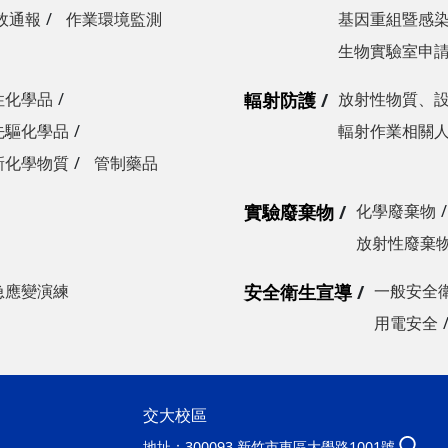
故通報
作業環境監測
基因重組暨感
生物實驗室申
性化學品
輻射防護
放射性物質、
先驅化學品
輻射作業相關
新化學物質
管制藥品
實驗廢棄物
化學廢棄物
放射性廢棄
急應變演練
安全衛生宣導
一般安全
用電安全
交大校區
地址：
300093 新竹市東區大學路1001號