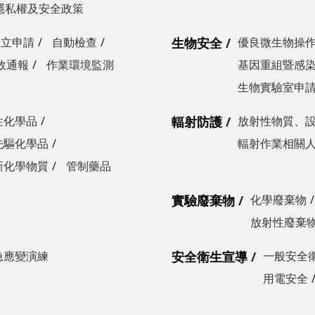
隱私權及安全政策
設立申請
自動檢查
生物安全
優良微生物操
故通報
作業環境監測
基因重組暨感
生物實驗室申
性化學品
輻射防護
放射性物質、
先驅化學品
輻射作業相關
新化學物質
管制藥品
實驗廢棄物
化學廢棄物
放射性廢棄
急應變演練
安全衛生宣導
一般安全
用電安全