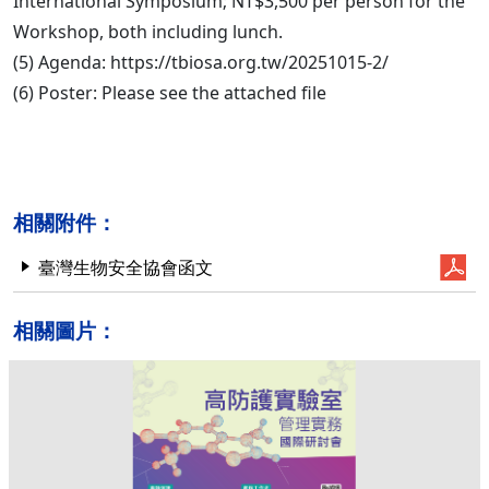
International Symposium; NT$3,500 per person for the
Workshop, both including lunch.
(5) Agenda: https://tbiosa.org.tw/20251015-2/
(6) Poster: Please see the attached file
相關附件：
臺灣生物安全協會函文
相關圖片：