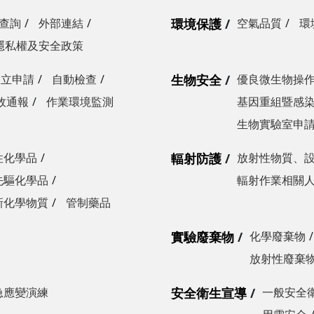
查詢
外部連結
環境保護
空氣品質
環
隱私權及安全政策
設立申請
自動檢查
生物安全
優良微生物操
故通報
作業環境監測
基因重組暨感
生物實驗室申
性化學品
輻射防護
放射性物質、
先驅化學品
輻射作業相關
新化學物質
管制藥品
實驗廢棄物
化學廢棄物
放射性廢棄
急應變演練
安全衛生宣導
一般安全