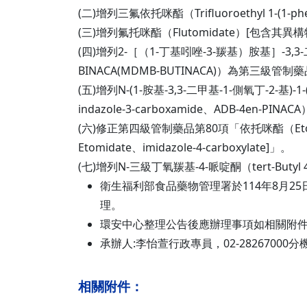
(二)增列三氟依托咪酯（Trifluoroethyl 1-(1-phen
(三)增列氟托咪酯（Flutomidate）[包含其異構物2
(四)增列2-［（1-丁基吲唑-3-羰基）胺基］-3,3-二甲基丁酸
BINACA(MDMB-BUTINACA)）為第三級管制
(五)增列N-(1-胺基-3,3-二甲基-1-側氧丁-2-基)-1-(戊-4
indazole-3-carboxamide、ADB-4en-P
(六)修正第四級管制藥品第80項「依托咪酯（Etomidat
Etomidate、imidazole-4-carboxylate]」。
(七)增列N-三級丁氧羰基-4-哌啶酮（tert-Butyl 4-
衛生福利部食品藥物管理署於114年8月2
理。
環安中心整理公告後應辦理事項如相關附
承辦人:李怡萱行政專員，02-28267000分機62
相關附件：