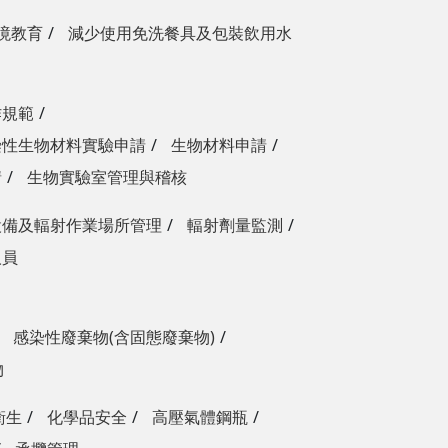
境教育
減少使用免洗餐具及包裝飲用水
作規範
染性生物材料實驗申請
生物材料申請
請
生物實驗室管理與稽核
設備及輻射作業場所管理
輻射劑量監測
人員
感染性廢棄物(含固態廢棄物)
物
衛生
化學品安全
高壓氣體鋼瓶