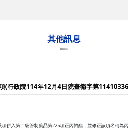
其他訊息
組
政院114年12月4日院臺衛字第11410336
項併入第二級管制藥品第225項正丙帕酯，並修正該項名稱為丙帕酯(P