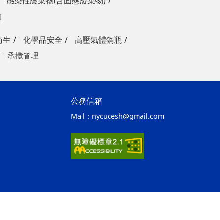
感染性廢棄物(含固態廢棄物)
物
衛生
化學品安全
高壓氣體鋼瓶
承攬管理
公務信箱
Mail：
nycucesh@gmail.com
ap1