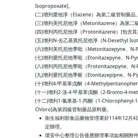
Isopropoxate]。
(二)增列愛他淨（Etazene）為第二級管制藥品
(三)增列美托尼他淨（Metonitazene）為第
(四)增列丙托尼他淨（Protonitazene）[包含其
(五)增列N-去乙基異托尼他淨（N-Desethyl Is
(六)增列美托尼他季吡（Metonitazepyne、N-P
(七)增列愛托尼他季吡（Etonitazepyne、N-Pyr
(八)增列丙托尼他季吡（Protonitazepyne、N-P
(九)增列愛托尼他季哌（Etonitazepipne、N-Pi
(十)增列4-甲基苯戊酮（4-Methylpentan
(十一)增列2-溴-4-甲基苯戊酮（2-Bromo-4-m
(十二)增列1-氯苯基-1-丙酮（1-Chlorophenyl-1-
Chloro]為第四級管制藥品原料藥。
衛生福利部食品藥物管理署於114年12月4
定辦理。
環安中心整理公告後應辦理事項如相關附