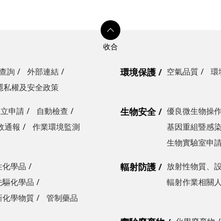
查詢
外部連結
環境保護
空氣品質
環
隱私權及安全政策
設立申請
自動檢查
生物安全
優良微生物操
故通報
作業環境監測
基因重組暨感
生物實驗室申
性化學品
輻射防護
放射性物質、
先驅化學品
輻射作業相關
新化學物質
管制藥品