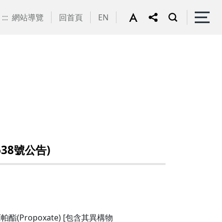
:::
網站導覽
回首頁
EN
38號公告)
ropoxate) [包含其異構物