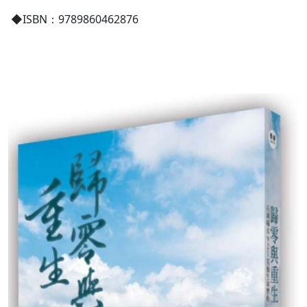
◆ISBN：9789860462876