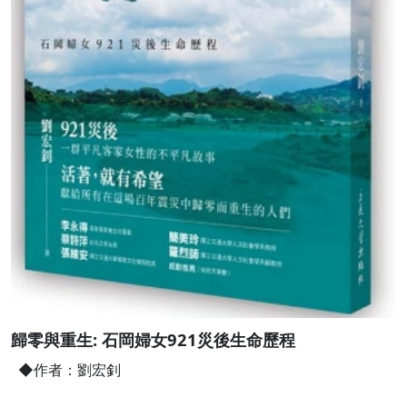
歸零與重生: 石岡婦女921災後生命歷程
◆作者：劉宏釗