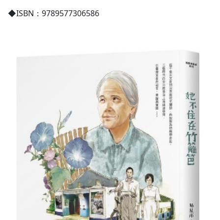
◆ISBN：9789577306586