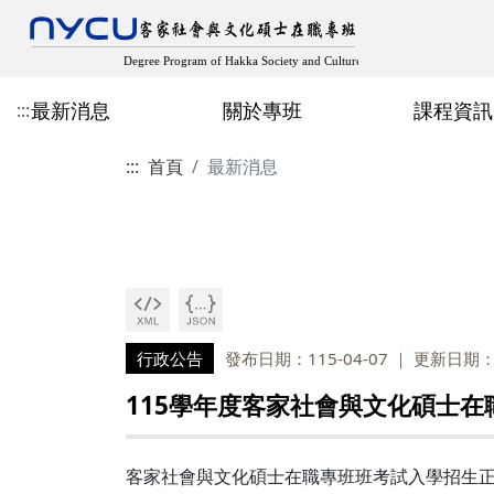
最新消息
關於專班
課程資訊
:::
:::
首頁
最新消息
最新消息
成立宗旨與目標
近期開設課程
在職專班招生
專班主任
歷屆專班畢業生論文
教師客家學術出版
規章辦法
空間設備
修業規章
學分班招生
人社領域
多元畢業成果
學生出版、獲獎與學
論文計畫口試申請
其他表格
行政公告
發布日期：115-04-07
更新日期：1
115學年度客家社會與文化碩士
客家社會與文化碩士在職專班班考試入學招生