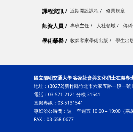
課程資訊
近期開設課程
修業規章
師資人員
專班主任
人社領域
傳科
學術榮譽
教師客家學術出版
學生出
國立陽明交通大學 客家社會與文化碩士在職專
地址：(30272)新竹縣竹北市六家五路一段一號 H
電話：03-571-2121 分機 31541
直撥專線：03-5131541
專班洽公時間：週一至週五 10:00 – 19:00（寒暑
FAX：03-658-0677