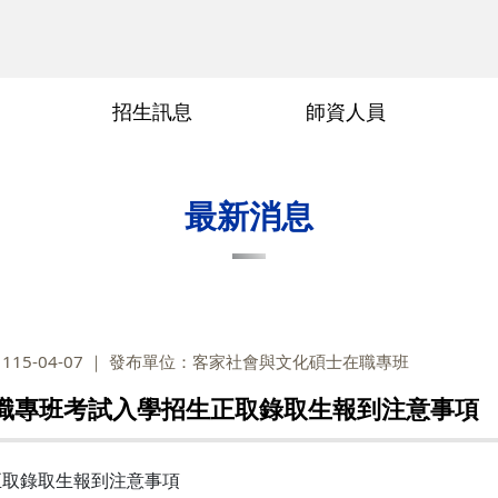
招生訊息
師資人員
術參與
交通位置
傳科領域
畢業要求
畢業論文口試申請
常見問題
行政人員
指導教授
最新消息
15-04-07
發布單位：客家社會與文化碩士在職專班
在職專班考試入學招生正取錄取生報到注意事項
正取錄取生報到注意事項