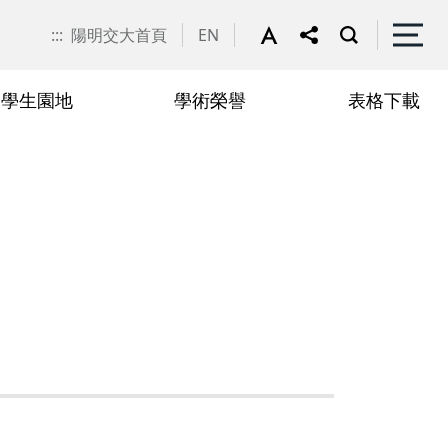
:::
陽明交大首頁
EN
學生園地
學術榮譽
表格下載
申請
聯絡我們
抵免學分申請