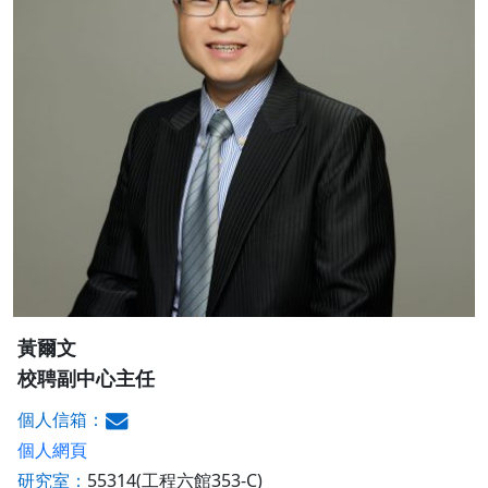
黃爾文
校聘副中心主任
個人信箱：
個人網頁
研究室：
55314(工程六館353-C)