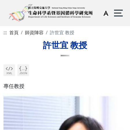
:::
首頁
師資陣容
許世宜 教授
許世宜 教授
專任教授