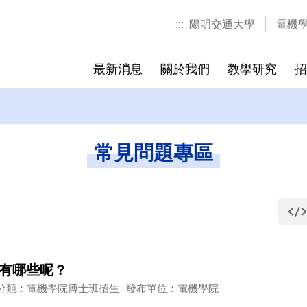
:::
陽明交通大學
電機
最新消息
關於我們
教學研究
招
教授清
產博公告
主任/副主任
產博計畫
獲獎公告
聯絡我們
常見問題專區
有哪些呢？
分類：電機學院博士班招生
發布單位：電機學院