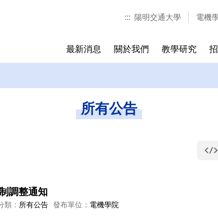
:::
陽明交通大學
電機
最新消息
關於我們
教學研究
招
教授清
產博公告
主任/副主任
產博計畫
獲獎公告
聯絡我們
所有公告
制調整通知
分類：
所有公告
發布單位：
電機學院