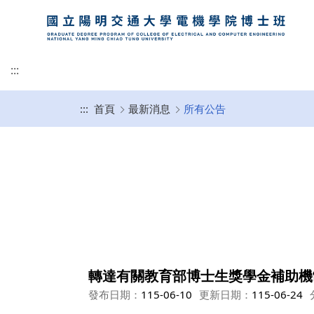
:::
:::
首頁
最新消息
所有公告
所有公告
關於我們
師資介紹
博士班招生
企業專區
常見問題專區
下載專區
招生公告
招生策略與方向
歷年合作企業與指導
獎學金
單
轉達有關教育部博士生獎學金補助機
發布日期：
115-06-10
更新日期：
115-06-24