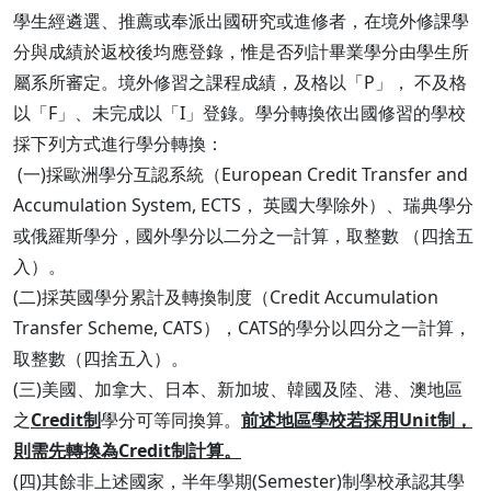
學生經遴選、推薦或奉派出國研究或進修者，在境外修課學
分與成績於返校後均應登錄，惟是否列計畢業學分由學生所
屬系所審定。境外修習之課程成績，及格以「P」， 不及格
以「F」、未完成以「I」登錄。學分轉換依出國修習的學校
採下列方式進行學分轉換：
(一)採歐洲學分互認系統（European Credit Transfer and
Accumulation System, ECTS， 英國大學除外）、瑞典學分
或俄羅斯學分，國外學分以二分之一計算，取整數 （四捨五
入）。
(二)採英國學分累計及轉換制度（Credit Accumulation
Transfer Scheme, CATS），CATS的學分以四分之一計算，
取整數（四捨五入）。
(三)美國、加拿大、日本、新加坡、韓國及陸、港、澳地區
之
Credit制
學分可等同換算。
前述地區學校若採用Unit制，
則需先轉換為Credit制計算。
(四)其餘非上述國家，半年學期(Semester)制學校承認其學