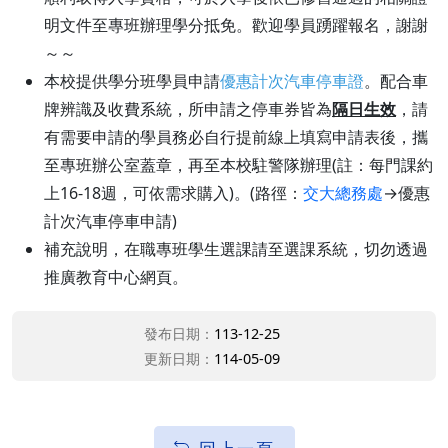
明文件至專班辦理學分抵免。歡迎學員踴躍報名，謝謝
～～
本校提供學分班學員申請
優惠計次汽車停車證
。配合車
牌辨識及收費系統，所申請之停車券皆為
隔日生效
，請
有需要申請的學員務必自行提前線上填寫申請表後，攜
至專班辦公室蓋章，再至本校駐警隊辦理(註：每門課約
上16-18週，可依需求購入)。(路徑：
交大總務處
→優惠
計次汽車停車申請)
補充說明，在職專班學生選課請至選課系統，切勿透過
推廣教育中心網頁。
發布日期：
113-12-25
更新日期：
114-05-09