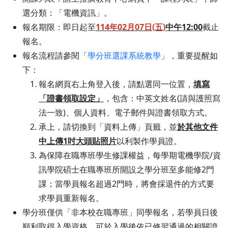
選分類：「電機資訊」。
報名期限：即日起至
114年02月07日(五)
中午12:00
截止
報名。
報名流程請參閱「
學分班選課系統教學
」，重要提醒如
下：
報名網頁右上角登入後，請點選同一位置，
填寫
「證書領取設定」
，包含：中英文姓名(請與護照寫
法一致)、個人資料、電子郵件與證書領取方式。
承上，請切換到「資料上傳」頁籤，並
於其他文件
中
上傳1吋
大頭貼照片
以利製作學員證。
為保障在職專班學生修課權益，每學期電機學院/資
訊學院碩士在職專班所開設之學分班至多能修2門
課；當學員報名超過2門時，將會採退件的方式要
求學員重新報名。
學分班僅供「非本校在職專班」同學報名，若學員日後
順利取得入學資格，可於入學後依已修習通過的相關證