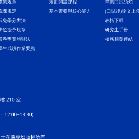
修業規章
規劃開設課程
畢業口試須知
修課規定
基本素養與核心能力
(口試後)論文上
抵免學分辦法
表格下載
學位授予規章
研究生手冊
書卷獎實施辦法
校務相關連結
學生成績作業要點
 210 室
2:00~13:30)
學院碩士在職專班版權所有