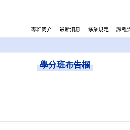
專班簡介
最新消息
修業規定
課程
送印與離
成員介紹
抵免學分辦法
表格下載
歷屆專班
學位授予
研究生手
學分班布告欄