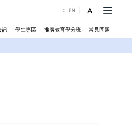
:::
EN
資訊
學生專區
推廣教育學分班
常見問題
委員名單
規章
冊
書卷獎實施辦法
校務相關連結