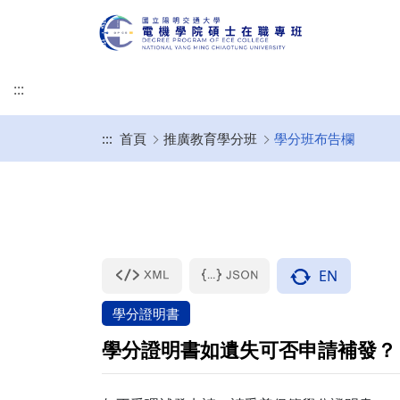
:::
:::
首頁
推廣教育學分班
學分班布告欄
專班簡介
修業規章
規劃開設課程
畢業口試須知
作業辦法
修課規定
基本素養與核心能力
(口試後)論文上傳、
校
學生成績作業要點
EN
學分證明書
學分證明書如遺失可否申請補發？