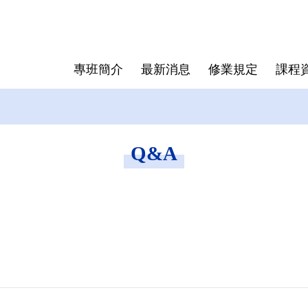
專班簡介
最新消息
修業規定
課程
送印與離
成員介紹
抵免學分辦法
表格下載
歷屆專班
學位授予
研究生手
Q&A