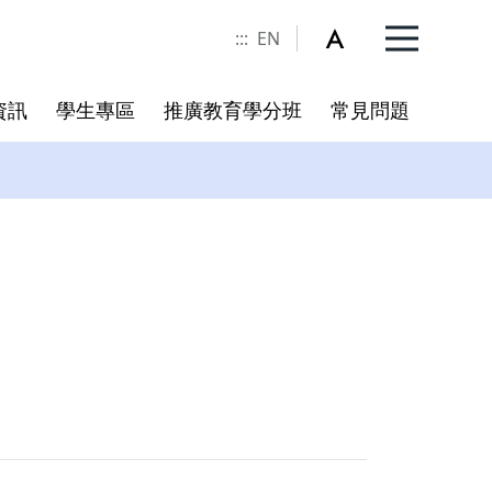
:::
EN
資訊
學生專區
推廣教育學分班
常見問題
委員名單
規章
冊
書卷獎實施辦法
校務相關連結