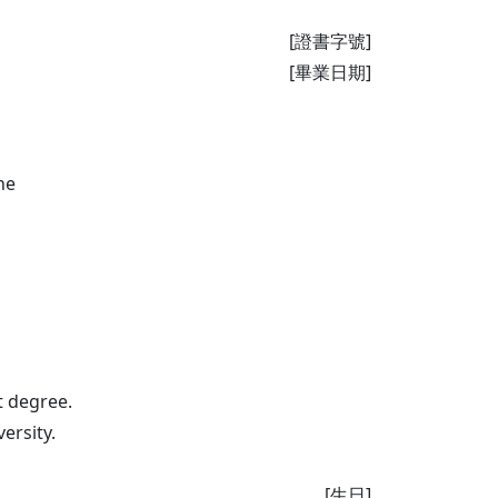
[證書字號]
[畢業日期]
he
t degree.
ersity.
[生日]