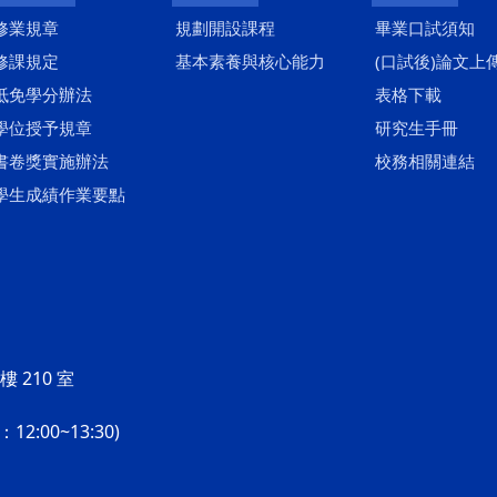
修業規章
規劃開設課程
畢業口試須知
修課規定
基本素養與核心能力
(口試後)論文上
抵免學分辦法
表格下載
學位授予規章
研究生手冊
書卷獎實施辦法
校務相關連結
學生成績作業要點
 210 室
2:00~13:30)