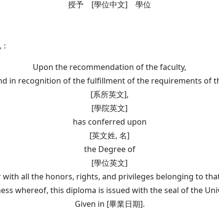
授予 [學位中文] 學位
訊：
Upon the recommendation of the faculty,
nd in recognition of the fulfillment of the requirements of t
[系所英文],
[學院英文]
has conferred upon
[英文姓, 名]
the Degree of
[學位英文]
 with all the honors, rights, and privileges belonging to tha
ness whereof, this diploma is issued with the seal of the Univ
Given in [畢業日期].