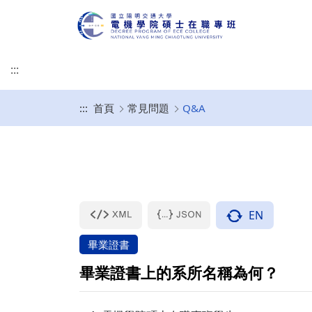
:::
:::
首頁
常見問題
Q&A
專班簡介
修業規章
規劃開設課程
畢業口試須知
作業辦法
修課規定
基本素養與核心能力
(口試後)論文上傳、
校
學生成績作業要點
EN
畢業證書
畢業證書上的系所名稱為何？