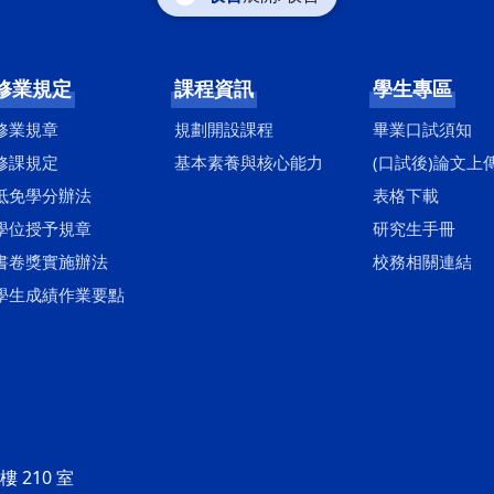
修業規定
課程資訊
學生專區
修業規章
規劃開設課程
畢業口試須知
修課規定
基本素養與核心能力
(口試後)論文上
抵免學分辦法
表格下載
學位授予規章
研究生手冊
書卷獎實施辦法
校務相關連結
學生成績作業要點
 210 室