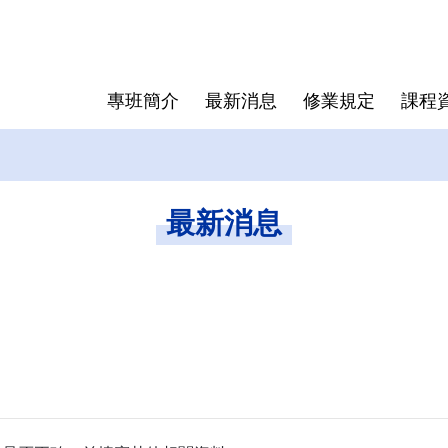
專班簡介
最新消息
修業規定
課程
送印與離
成員介紹
抵免學分辦法
表格下載
歷屆專班
學位授予
研究生手
最新消息