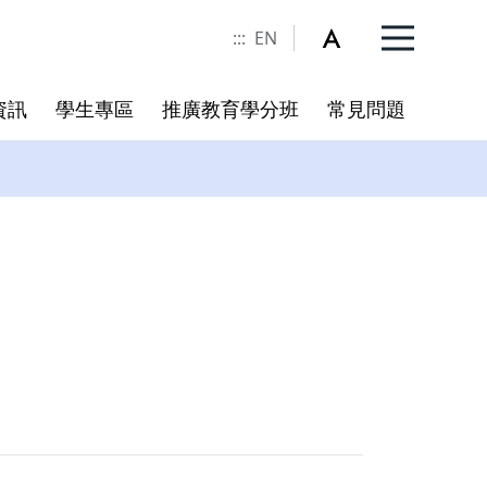
:::
EN
資訊
學生專區
推廣教育學分班
常見問題
委員名單
規章
冊
書卷獎實施辦法
校務相關連結