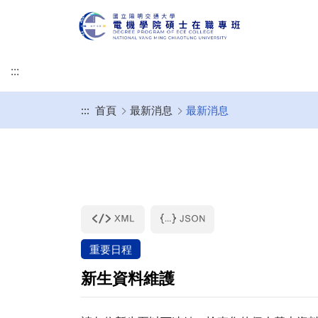
:::
:::
首頁
最新消息
最新消息
專班簡介
修業規章
規劃開設課程
畢業口試須知
作業辦法
修課規定
基本素養與核心能力
(口試後)論文上傳、
校
學生成績作業要點
重要日程
新生資料維護