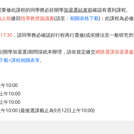
需要修此課程的同學務必於開學
加退選結束前
確認有選到課程。
截止前
繳回
指導教授協議書
(請至：
相關表格下載
)；此課程為必
-17:30
，請同學務必確認好行程再行選修(或依辦法至一般研究所S
段(開學加退選)期間採紙本辦理，請依規定繳交
網路選課加退選處
下載>課程相關表單
。
午10:00
午10:00
午10:00
午10:00 (最後選課截止為9月12日上午10:00)