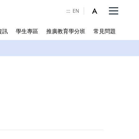
:::
EN
資訊
學生專區
推廣教育學分班
常見問題
委員名單
規章
冊
書卷獎實施辦法
校務相關連結