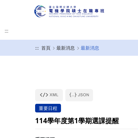
:::
:::
首頁
最新消息
最新消息
專班簡介
修業規章
規劃開設課程
畢業口試須知
作業辦法
修課規定
基本素養與核心能力
(口試後)論文上傳、
校
學生成績作業要點
重要日程
114學年度第1學期選課提醒