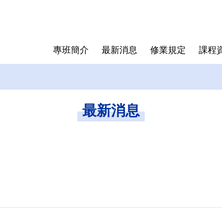
專班簡介
最新消息
修業規定
課程
送印與離
成員介紹
抵免學分辦法
表格下載
歷屆專班
學位授予
研究生手
最新消息