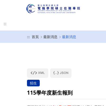
:::
:::
首頁
最新消息
最新消息
專班簡介
修業規章
規劃開設課程
畢業口試須知
作業辦法
修課規定
基本素養與核心能力
(口試後)論文上傳、
校
學生成績作業要點
招生
115學年度新生報到