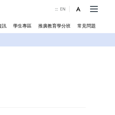
:::
EN
資訊
學生專區
推廣教育學分班
常見問題
委員名單
規章
冊
書卷獎實施辦法
校務相關連結