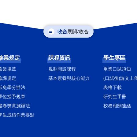
展開/收合
修業規定
課程資訊
學生專區
修業規章
規劃開設課程
畢業口試須知
修課規定
基本素養與核心能力
(口試後)論文上
抵免學分辦法
表格下載
學位授予規章
研究生手冊
書卷獎實施辦法
校務相關連結
學生成績作業要點