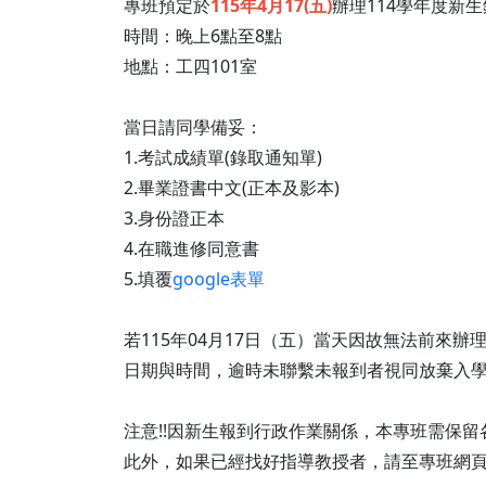
專班預定於
115年4月17(五)
辦理114學年度新
時間：晚上6點至8點
地點：工四101室
當日請同學備妥：
1.考試成績單(錄取通知單)
2.畢業證書中文(正本及影本)
3.身份證正本
4.在職進修同意書
5.填覆
google表單
若115年04月17日（五）當天因故無法前來辦理報
日期與時間，逾時未聯繫未報到者視同放棄入學
注意!!因新生報到行政作業關係，本專班需保留
此外，如果已經找好指導教授者，請至專班網