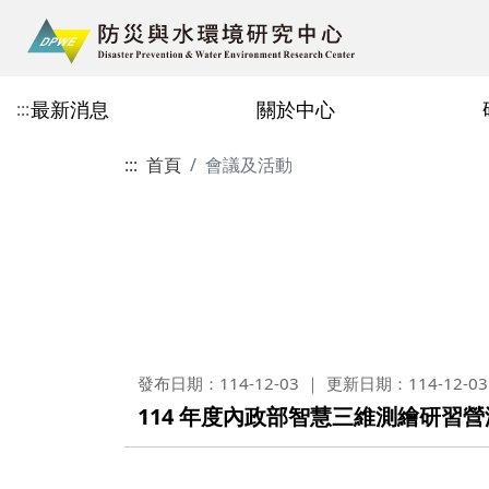
最新消息
關於中心
:::
:::
首頁
會議及活動
中心簡介
研究項目
主任的話114.10.03
主要成員
研究實績
即時報導114.10.03
教師
現地監測與預警
減災策略評估
研究員
工程師
行政人員
發布日期：114-12-03
更新日期：114-12-03
114 年度內政部智慧三維測繪研習