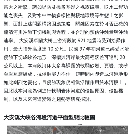
當大之衝擊，諸如堤防及橋墩基礎之裸露破壞、取水工程功
能之喪失、及對水中生物多樣性與棲地環境等生態上之影
響。面對上述問題構築因應策略，關鍵因素在於可否正確的
釐清河川沖蝕下切機制與過程，並合理的預估沖蝕量與沖蝕
速率。 大安溪卓蘭大橋上游河段於 921 地震時受到抬昇作
用，最大抬升高度達 10 公尺。民國 97 年初河道已經受水流
侵蝕下切成峽谷地形，深槽與河岸最大高程落差可達到 20
公尺以上。本河段河床大多為裸露的軟弱砂岩、頁岩、或砂
頁岩互層組成，抗侵蝕能力不佳，短時間內即造成河道地形
如此劇烈之變化，且侵蝕現象仍相當活躍作用於本河段上，
因此以本河段為例進行軟弱岩床河道的侵蝕原因、侵蝕機
制、以及未來河道變遷之趨勢等研究探討。
大安溪大峽谷河段河道平面型態比較圖