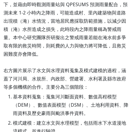
下，並藉由即時觀測雨量站與 QPESUMS 預測雨量配合，預
測未來 1-2 小時內之降雨，可能造成村、里內建築物與道路
出現積（淹）水情況，當地居民應採取防範措施，以減少因
積（淹）水所造成之損失，此時段內之降雨量稱為警戒雨
量。本中心研究團隊所研擬出之警戒雨量若能在淹水前多爭
取有限的救災時間，則耗費的人力與物力將可降低，且救災
困難度亦會降低。
右方圖片展示了水文與水理資料蒐集及模式建模的過程，涵
蓋了河川局、水規所、內政部、營建署、水利署及縣市政府
等多個機構的合作。主要分為三個階段：
基本資料蒐集：蒐集河川斷面資料、數值高程模型
（DEM）、數值表面模型（DSM）、土地利用資料、降
雨資料及歷史豪雨與颱洪事件資料。
模式建模：建立水文與水理模型，包括雨水下水道漫地
流模式，並進行驗證。