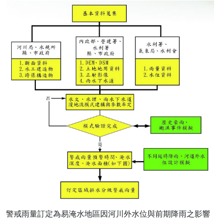
警戒雨量訂定為易淹水地區因河川外水位與前期降雨之影響