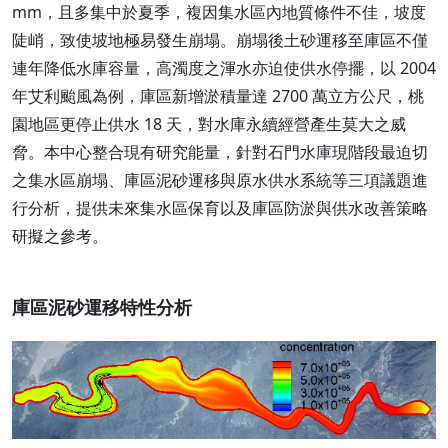
mm，且多集中於夏季，複因集水區內地質條件不佳，坡度
陡峭，致使坡地極易發生崩塌。崩塌後土砂運移至庫區不僅
連年降低水庫容量，高濁度之渾水亦迫使供水停擺，以 2004
年艾利颱風為例，庫區新增淤積量達 2700 萬立方公尺，桃
園地區更停止供水 18 天，對水庫永續經營產生莫大之威
脅。本中心整合現有研究能量，針對石門水庫現階段最迫切
之集水區崩塌、庫區泥砂運移與原水供水系統等三項議題進
行分析，提供未來集水區保育以及庫區防淤與供水改善策略
研擬之參考。
庫區泥砂運移特性分析