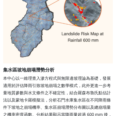
集水區坡地崩塌潛勢分析
本中心以一維理查入滲方程式與無限邊坡理論為基礎，發展
適用於評估降雨引致坡地崩塌之數學模式，此外更進一步考
量地質參數與水文條件之不確定性，結合羅森布魯氏點估計
法以及蒙地卡羅模擬法，分析石門水庫集水區在不同降雨條
件下坡地之崩塌機率、集水區崩塌潛勢分布圖以及總崩塌量
之機率密度函數。分析結果顯示當降雨量超過 600 mm 後，