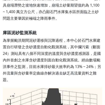
具崩塌潛勢之坡地快速增加，崩塌土砂量期望值約為 1,100
~ 1,400 萬立方公尺，亦凸顯石門水庫集水區所面臨之土砂
問題主要肇因於極端之降雨事件。
庫區泥砂監測系統
為掌握颱洪期間泥砂運移與沉降過程，本中心於石門水庫建
置自行研發之含砂濃度自動化觀測系統，其中攔污索（斷面
24）測站具有八個不同深度的溫度與含砂濃度感測器，是國
內外首創之水庫含砂濃度剖面自動化觀測系統。經由數場颱
洪事件之監測，目前水庫排砂最大效率約為 13% ~ 24%；另
外流量與含砂量率定曲線亦解決過去缺乏高流量資料之難
題。