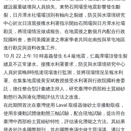
建設嚴重破壞與人員損失。東勢石岡壩受地震影響發生斷
裂，日月潭水社壩壩頂則有軸向之裂縫，防災與水環境研究
中心於次日清晨接獲水利署指示開始石岡壩與日月潭水社壩
勘災，將現場情況做成報告。在地震後之數個月內配合行政
院國科會，會同美國派遣之專家學者共同在南投與草屯地區
進行勘災與資料收集工作。
10 月 22 上午 10 時嘉義發生 6.4 級地震，仁義潭壩頂發生裂
縫及不正常滲水。接獲水利署要求，防災與水環境研究中心
人員於當晚8時抵達現場進行監測，並將現場情況呈報水利
署。在集集地震後黃安斌教授接受水利署與行政院國科會委
託，擔任整合型計畫總主持人，研究臺灣中西部粉土質細砂
動態行為與液化潛能評估方法之改進。
在此期間首次在臺灣使用 Laval 取樣器做砂土非擾動取樣，
使用非擾動試體做動態三軸試驗，配合現地試驗，提出符合
臺灣中西部粉土質細砂特性，評估液化潛能之方法。其結果
發表於許多國際期刊，並在國際會議中做主題演講。潘以文