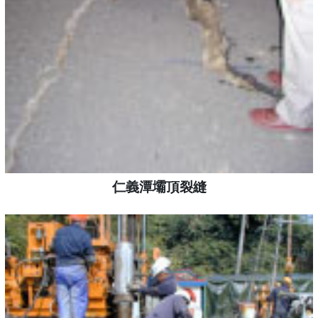
仁義潭壩頂裂縫