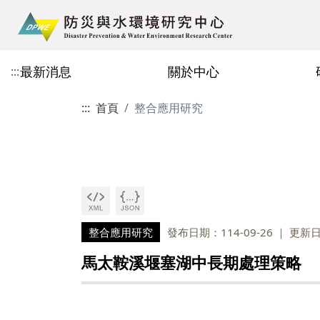
最新消息
關於中心
:::
:::
首頁
整合應用研究
中心簡介
研究項目
主任的話114.10.03
主要成員
研究實績
即時報導114.10.03
教師
現地監測與預警
減災策略評估
研究員
工程師
整合應用研究
發布日期：114-09-26
更新日期
行政人員
馬太鞍溪堰塞湖中長期處理策略