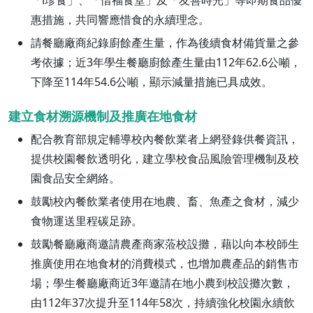
「i珍食」、「惜福食堂」及「友善時光」等即期食品優
惠措施，共同響應惜食的永續理念。
請餐廳廠商紀錄廚餘產生量，作為後續食材備貨量之參
考依據；近3年學生餐廳廚餘產生量由112年62.6公噸，
下降至114年54.6公噸，顯示減量措施已具成效。
建立食材溯源機制及推廣在地食材
配合教育部規定輔導校內餐飲業者上網登錄供餐資訊，
提供校園餐飲透明化，建立學校食品風險管理機制及校
園食品安全網絡。
鼓勵校內餐飲業者使用在地農、畜、魚產之食材，減少
食物運送里程碳足跡。
鼓勵餐廳廠商邀請農產商家蒞校設攤，藉以向本校師生
推廣使用在地食材的消費模式，也增加農產品的銷售市
場；學生餐廳廠商近3年邀請在地小農到校設攤次數，
由112年37次提升至114年58次，持續強化校園永續飲