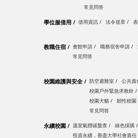
常見問答
學位服借用
借用資訊
法令規章
表
教職住宿
會館申請
職務宿舍申請
常見問答
校園維護與安全
防空避難室
公共責
校園戶外緊急求救鈴
校園犬貓
韌性校園
常見問答
永續校園
溫室氣體碳盤查
綠色採購
投資永續，善盡大學社會責任