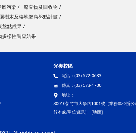
空氣污染
廢棄物及回收物
園樹木及棲地健康盤點計畫
康盤點成果
物多樣性調查結果
光復校區
電話：
(03) 572-0633
傳真：
(03) 573-1700
地址：
甲
30010新竹市大學路1001號（業務單位辦
於本處/單位資訊）
[地圖]
YCU. All rights reserved.