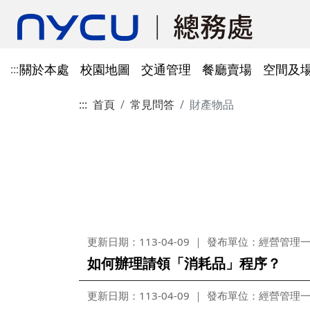
關於本處
校園地圖
交通管理
餐廳賣場
空間及
:::
:::
首頁
常見問答
財產物品
單位資訊
陽明校區校園地圖
光復及博愛校區停車識別證
餐廳賣場
空間及場地租借管理
財物管理
電子公文系統
電話服務
借用資訊
所得稅與補充保費
會館申請
科研採購及創新條例採購公
防空避難室
公文簽核及檔案管理系統
溫室氣體碳盤查
其他法規
常設委員會
陽明校區停車區域
停車識別證(光復及博
法令規章
法令規章
法令規章
郵件查詢
法令規章
法令規章
出納與薪資
職務宿舍申請
共同供應契約採購
公共責任保險
財物管理系統
綠色採購
其他表單
申請流程
告
處本部
委員會委員名單
公共責任保險
法令規章
表單下載
文書組
總務會議
火險
法令規章
歷史案件
雲端能源管理系統(EMS)
減碳運輸工具
表單下載
採購作業流程(SOP)
能源管理
降低碳排及空氣污染
事務一組
總務會議(原交通大學
法令規章
事務二組
總務會議(原陽明大學
校園犬貓
韌性校園
更新日期：113-04-09
發布單位：經營管理
校園樹木及棲地健康盤點計
陽明校區113年樹木
表單下載
如何辦理請領「消耗品」程序？
畫
出納一組
康盤點成果
校園交通管理委員會(
陽明校區山坡地邊坡
出納二組
校園交通管理委員會(
更新日期：113-04-09
發布單位：經營管理
校園機電設施汰換