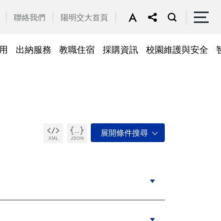
聯絡我們
陽明交大首頁
用
出納服務
教職住宿
採購資訊
校園維護與安全
停車區域
車
帳務系統
隱私權及安全政策
公務車調派
檔案應用
常見問答
常見問答
常用簽呈範本
故障報修
採購招標管理系統
廢品再利用
常見問答
綠建築標章
常見問答