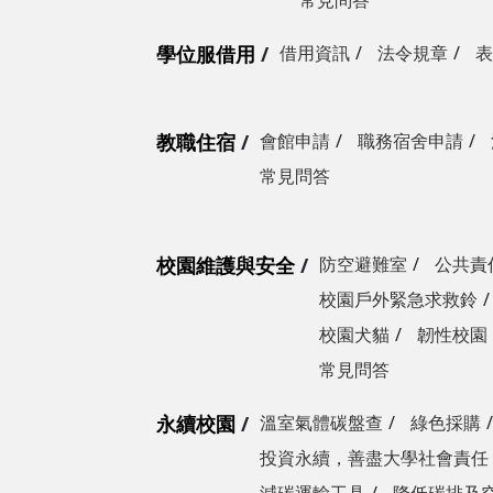
常見問答
學位服借用
借用資訊
法令規章
表
教職住宿
會館申請
職務宿舍申請
常見問答
校園維護與安全
防空避難室
公共責
校園戶外緊急求救鈴
校園犬貓
韌性校園
常見問答
永續校園
溫室氣體碳盤查
綠色採購
投資永續，善盡大學社會責任