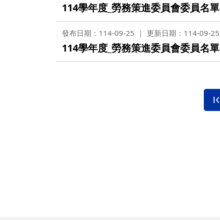
營繕一組
114學年度_勞務策進委員會委員名單
職務宿舍管理委員會(
微電網規劃
營繕二組
職務宿舍管理委員會(
發布日期：114-09-25
更新日期：114-09-25
博愛校區防洪與排水
經營管理一組
餐飲管理委員會(光復
114學年度_勞務策進委員會委員名單
校園公共設施監測與
經營管理二組
餐飲管理委員會(陽明
落實校園防災宣導
採購組
節約能源推動委員會
勞務策進委員會
勞工退休準備金監督
無公職人員利益衝突迴避法
身分關係公開專區