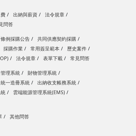
保費
出納與薪資
法令規章
見問答
新條例採購公告
共同供應契約採購
採購作業
常用簽呈範本
歷史案件
OP)
法令規章
表單下載
常見問答
案管理系統
財物管理系統
資統一造冊系統
出納收支帳務系統
系統
雲端能源管理系統(EMS)
單
其他問答