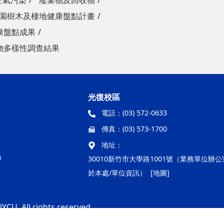
空氣污染
廢棄物及回收物
園樹木及棲地健康盤點計畫
康盤點成果
物多樣性調查結果
光復校區
電話：
(03) 572-0633
傳真：
(03) 573-1700
地址：
甲
30010新竹市大學路1001號（業務單位辦
於本處/單位資訊）
[地圖]
YCU. All rights reserved.