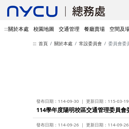
關於本處
校園地圖
交通管理
餐廳賣場
空間及
:::
:::
首頁
關於本處
常設委員會
委員會委
單位資訊
陽明校區校園地圖
光復及博愛校區停車識別證
餐廳賣場
空間及場地租借管理
財物管理
電子公文系統
電話服務
借用資訊
所得稅與補充保費
會館申請
科研採購及創新條例採購公
防空避難室
公文簽核及檔案管理系統
溫室氣體碳盤查
其他法規
常設委員會
陽明校區停車區域
停車識別證(光復及博
法令規章
法令規章
法令規章
郵件查詢
法令規章
法令規章
出納與薪資
職務宿舍申請
共同供應契約採購
公共責任保險
財物管理系統
綠色採購
其他表單
申請流程
告
處本部
委員會委員名單
公共責任保險
法令規章
表單下載
文書組
總務會議
火險
法令規章
歷史案件
雲端能源管理系統(EMS)
減碳運輸工具
表單下載
採購作業流程(SOP)
能源管理
降低碳排及空氣污染
事務一組
總務會議(原交通大學
法令規章
事務二組
總務會議(原陽明大學
校園犬貓
韌性校園
發布日期：114-09-30
更新日期：115-03-19
校園樹木及棲地健康盤點計
陽明校區113年樹木
表單下載
114學年度陽明校區交通管理委員會
畫
出納一組
康盤點成果
校園交通管理委員會(
陽明校區山坡地邊坡
出納二組
校園交通管理委員會(
發布日期：114-09-26
更新日期：114-09-26
校園機電設施汰換