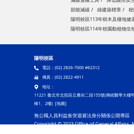
減碳運輸工具
降低碳排及
節能減碳
綠建築標章
校
陽明校區113年樹木及棲地健
陽明校區114年校園動植物生
陽明校區
電話：
(02) 2826-7000 #62312
傳真：
(02) 2822-4911
地址：
11221 臺北市北投區立農街二段155號(傳統醫學大樓
棟1、2樓)
[地圖]
無公職人員利益衝突迴避法身分關係公開專區
Copyright © 2023 Office of General Affairs, N