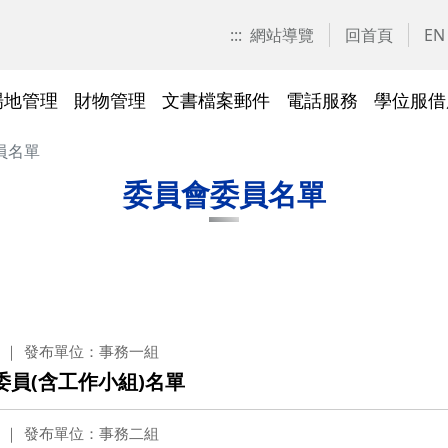
:::
網站導覽
回首頁
EN
場地管理
財物管理
文書檔案郵件
電話服務
學位服借
員名單
愛校區)
技工工友專區
交大校區校園地圖
停車識別證(陽明校區)
表單下載
常見問答
表單下載
文件傳遞追蹤系統
表單下載
表單下載
法令規章
法令規章
其他採購資訊
校園戶外緊急求救鈴
繳費平臺及薪資統一造冊系
投資永續，善盡大學社會責
其他問答
聯絡我們
交大校區
校區接駁
常見問答
常見問答
文檔管理
常見問答
常見問答
表單下載
表單下載
採購作業
門禁管理
出納收支
綠色飲食
委員會委員名單
統
任
法令規章
常見問答
表單下載
常見問答
法令規章
廢棄物及回收物
表單下載
節能減碳
)
常見問答
)
法令規章
表單下載
發布單位：事務一組
及棲地健
陽明校區114年校園動植物生
委員(含工作小組)名單
交大校區)
物多樣性調查結果
整治
陽明校區)
發布單位：事務二組