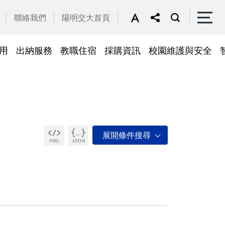
聯絡我們
陽明交大首頁
用
出納服務
教職住宿
採購資訊
校園維護與安全
停車區域
車
帳務系統
隱私權及安全政策
公務車調派
檔案應用
常見問答
常見問答
常用簽呈範本
故障報修
採購招標管理系統
廢品再利用
常見問答
綠建築標章
常見問答