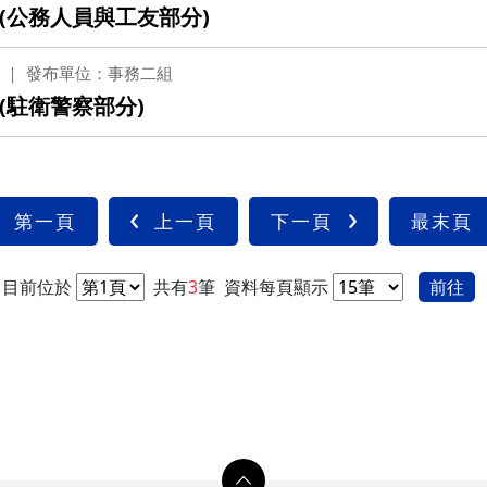
(公務人員與工友部分)
光復校區)
陽明校區)
發布單位：事務二組
校區)
(駐衛警察部分)
安全檢查
校區)
第一頁
上一頁
下一頁
最末頁
委員會
目前位於
共有
3
筆
資料每頁顯示
前往