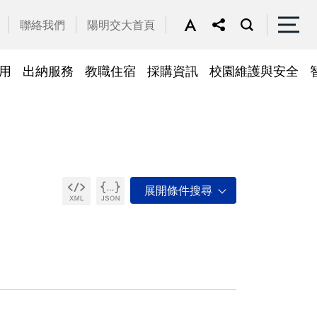
聯絡我們
陽明交大首頁
用
出納服務
教職住宿
採購資訊
校園維護與安全
停車區域
車
帳務系統
隱私權及安全政策
公務車調派
檔案應用
常見問答
常見問答
常用簽呈範本
故障報修
採購招標管理系統
廢品再利用
常見問答
綠建築標章
常見問答