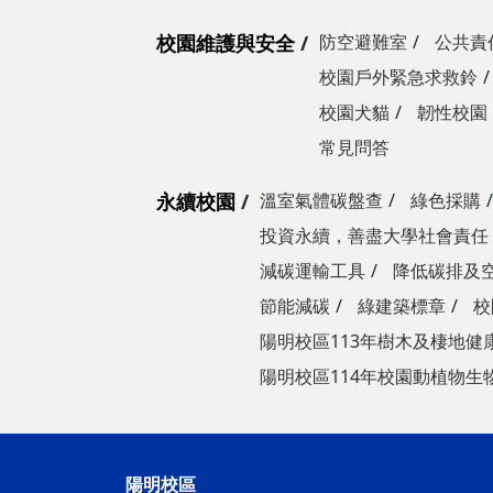
校園維護與安全
防空避難室
公共責
校園戶外緊急求救鈴
校園犬貓
韌性校園
常見問答
永續校園
溫室氣體碳盤查
綠色採購
投資永續，善盡大學社會責任
減碳運輸工具
降低碳排及
節能減碳
綠建築標章
校
陽明校區113年樹木及棲地健
陽明校區114年校園動植物生
陽明校區