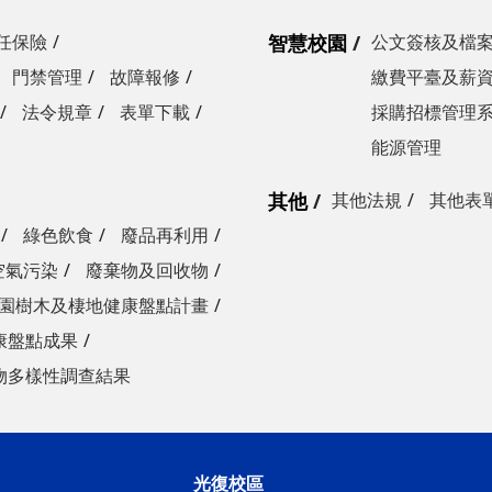
任保險
智慧校園
公文簽核及檔
門禁管理
故障報修
繳費平臺及薪
法令規章
表單下載
採購招標管理
能源管理
其他
其他法規
其他表
綠色飲食
廢品再利用
空氣污染
廢棄物及回收物
園樹木及棲地健康盤點計畫
康盤點成果
物多樣性調查結果
光復校區