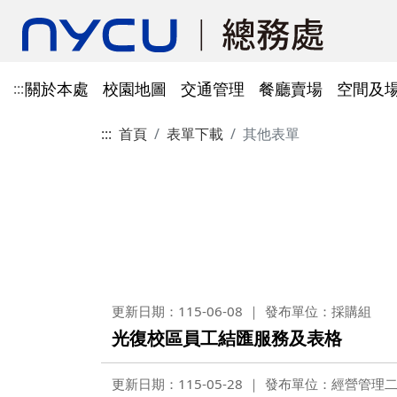
關於本處
校園地圖
交通管理
餐廳賣場
空間及
:::
:::
首頁
表單下載
其他表單
單位資訊
陽明校區校園地圖
光復及博愛校區停車識別證
餐廳賣場
空間及場地租借管理
財物管理
電子公文系統
電話服務
借用資訊
所得稅與補充保費
會館申請
科研採購及創新條例採購公
防空避難室
公文簽核及檔案管理系統
溫室氣體碳盤查
其他法規
常設委員會
陽明校區停車區域
停車識別證(光復及博
法令規章
法令規章
法令規章
郵件查詢
法令規章
法令規章
出納與薪資
職務宿舍申請
共同供應契約採購
公共責任保險
財物管理系統
綠色採購
其他表單
申請流程
告
處本部
委員會委員名單
公共責任保險
法令規章
表單下載
文書組
總務會議
火險
法令規章
歷史案件
雲端能源管理系統(EMS)
減碳運輸工具
表單下載
採購作業流程(SOP)
能源管理
降低碳排及空氣污染
事務一組
總務會議(原交通大學
法令規章
事務二組
總務會議(原陽明大學
校園犬貓
韌性校園
更新日期：115-06-08
發布單位：採購組
校園樹木及棲地健康盤點計
陽明校區113年樹木
表單下載
光復校區員工結匯服務及表格
畫
出納一組
康盤點成果
校園交通管理委員會(
陽明校區山坡地邊坡
出納二組
校園交通管理委員會(
更新日期：115-05-28
發布單位：經營管理
校園機電設施汰換