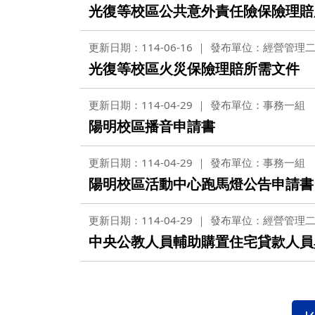
營繕一組
光復等校區公共意外責任險保險理賠
職務宿舍管理委員會(
微電網規劃
營繕二組
職務宿舍管理委員會(
更新日期：114-06-16
發布單位：經營管理
博愛校區防洪與排水
經營管理一組
餐飲管理委員會(光復
光復等校區火災保險理賠所需文件
校園公共設施監測與
經營管理二組
餐飲管理委員會(陽明
更新日期：114-04-29
發布單位：事務一組
落實校園防災宣導
採購組
節約能源推動委員會
陽明校區播音申請書
勞務策進委員會
更新日期：114-04-29
發布單位：事務一組
勞工退休準備金監督
陽明校區活動中心跑馬燈公告申請書
更新日期：114-04-29
發布單位：經營管理
無公職人員利益衝突迴避法
中央公教人員輔助購置住宅貸款人員
身分關係公開專區