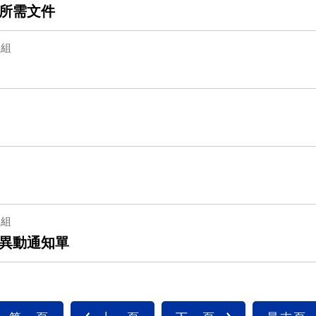
所需文件
光復校區)
陽明校區)
二組
校區)
安全檢查
校區)
委員會
二組
異動通知單