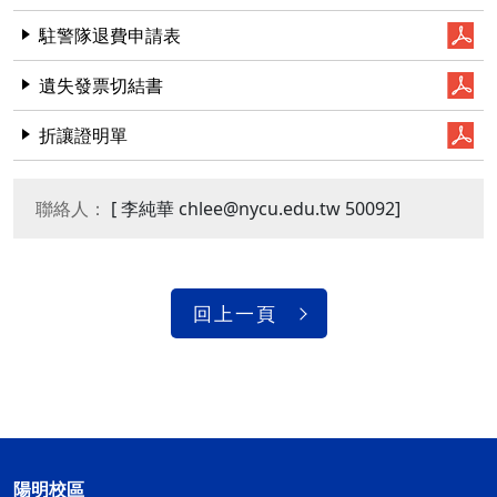
駐警隊退費申請表
遺失發票切結書
折讓證明單
聯絡人：
[ 李純華 chlee@nycu.edu.tw 50092]
回上一頁
陽明校區