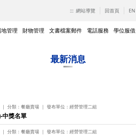
:::
網站導覽
回首頁
EN
場地管理
財物管理
文書檔案郵件
電話服務
學位服借
愛校區)
技工工友專區
交大校區校園地圖
停車識別證(陽明校區)
表單下載
常見問答
表單下載
文件傳遞追蹤系統
表單下載
表單下載
法令規章
法令規章
其他採購資訊
校園戶外緊急求救鈴
繳費平臺及薪資統一造冊系
投資永續，善盡大學社會責
其他問答
聯絡我們
交大校區
校區接駁
常見問答
常見問答
文檔管理
常見問答
常見問答
表單下載
表單下載
採購作業
門禁管理
出納收支
綠色飲食
最新消息
統
任
法令規章
常見問答
表單下載
常見問答
法令規章
廢棄物及回收物
表單下載
節能減碳
)
常見問答
)
法令規章
表單下載
分類：餐廳賣場
發布單位：經營管理二組
及棲地健
陽明校區114年校園動植物生
-中獎名單
交大校區)
物多樣性調查結果
整治
陽明校區)
分類：餐廳賣場
發布單位：經營管理二組