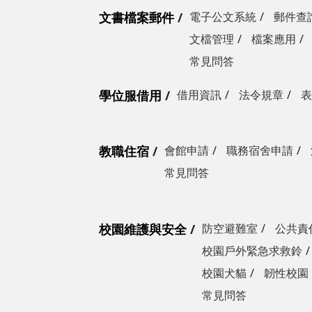
文書檔案郵件
電子公文系統
郵件查
文檔管理
檔案應用
常見問答
學位服借用
借用資訊
法令規章
表
教職住宿
會館申請
職務宿舍申請
常見問答
校園維護與安全
防空避難室
公共責
校園戶外緊急求救鈴
校園犬貓
韌性校園
常見問答