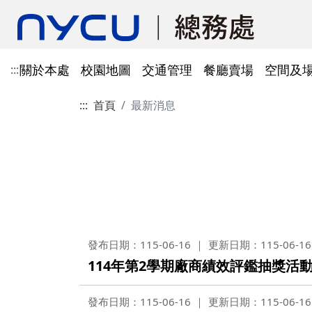
關於本處
校園地圖
交通管理
餐廳賣場
空間及
:::
:::
首頁
最新消息
單位資訊
陽明校區校園地圖
光復及博愛校區停車識別證
餐廳賣場
空間及場地租借管理
財物管理
電子公文系統
電話服務
借用資訊
所得稅與補充保費
會館申請
科研採購及創新條例採購公
防空避難室
公文簽核及檔案管理系統
溫室氣體碳盤查
其他法規
常設委員會
陽明校區停車區域
停車識別證(光復及博
法令規章
法令規章
法令規章
郵件查詢
法令規章
法令規章
出納與薪資
職務宿舍申請
共同供應契約採購
公共責任保險
財物管理系統
綠色採購
其他表單
申請流程
告
處本部
委員會委員名單
公共責任保險
法令規章
表單下載
文書組
總務會議
火險
法令規章
歷史案件
雲端能源管理系統(EMS)
減碳運輸工具
表單下載
採購作業流程(SOP)
能源管理
降低碳排及空氣污染
事務一組
總務會議(原交通大學
法令規章
事務二組
總務會議(原陽明大學
校園犬貓
韌性校園
發布日期：115-06-16
更新日期：115-06-16
校園樹木及棲地健康盤點計
陽明校區113年樹木
表單下載
114年第2學期廠商績效評鑑抽獎活動
畫
出納一組
康盤點成果
校園交通管理委員會(
陽明校區山坡地邊坡
出納二組
校園交通管理委員會(
發布日期：115-06-16
更新日期：115-06-16
校園機電設施汰換