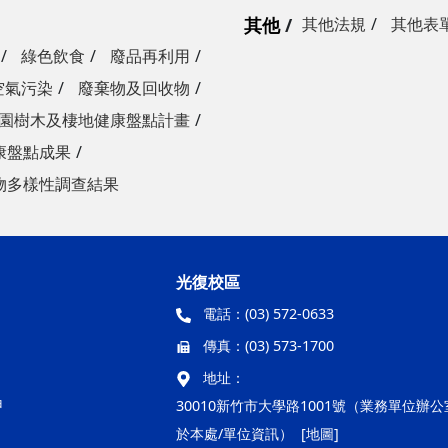
其他
其他法規
其他表
綠色飲食
廢品再利用
空氣污染
廢棄物及回收物
園樹木及棲地健康盤點計畫
康盤點成果
物多樣性調查結果
光復校區
電話：
(03) 572-0633
傳真：
(03) 573-1700
地址：
甲
30010新竹市大學路1001號（業務單位辦
於本處/單位資訊）
[地圖]