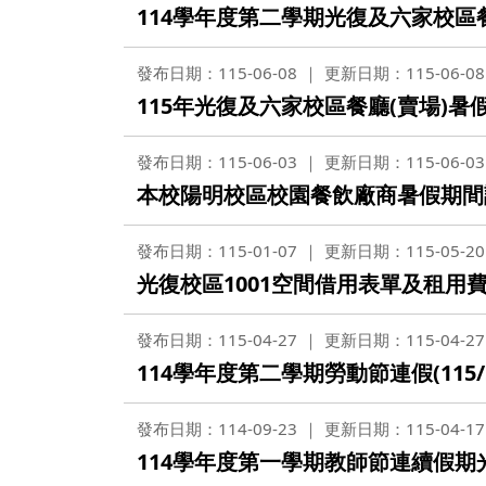
營繕一組
114學年度第二學期光復及六家校區
職務宿舍管理委員會(
微電網規劃
營繕二組
職務宿舍管理委員會(
發布日期：115-06-08
更新日期：115-06-08
博愛校區防洪與排水
經營管理一組
餐飲管理委員會(光復
115年光復及六家校區餐廳(賣場)
校園公共設施監測與
經營管理二組
餐飲管理委員會(陽明
發布日期：115-06-03
更新日期：115-06-03
落實校園防災宣導
採購組
節約能源推動委員會
本校陽明校區校園餐飲廠商暑假期間
勞務策進委員會
發布日期：115-01-07
更新日期：115-05-20
勞工退休準備金監督
光復校區1001空間借用表單及租用費用(
發布日期：115-04-27
更新日期：115-04-27
無公職人員利益衝突迴避法
114學年度第二學期勞動節連假(115/
身分關係公開專區
發布日期：114-09-23
更新日期：115-04-17
114學年度第一學期教師節連續假期