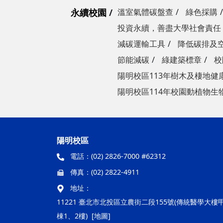
永續校園
溫室氣體碳盤查
綠色採購
投資永續，善盡大學社會責任
減碳運輸工具
降低碳排及
節能減碳
綠建築標章
校
陽明校區113年樹木及棲地健
陽明校區114年校園動植物生
陽明校區
電話：
(02) 2826-7000 #62312
傳真：
(02) 2822-4911
地址：
11221 臺北市北投區立農街二段155號(傳統醫學大樓
棟1、2樓)
[地圖]