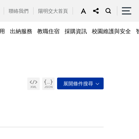
聯絡我們
陽明交大首頁
用
出納服務
教職住宿
採購資訊
校園維護與安全
停車區域
車
帳務系統
隱私權及安全政策
公務車調派
檔案應用
常見問答
常見問答
常用簽呈範本
故障報修
採購招標管理系統
廢品再利用
常見問答
綠建築標章
常見問答