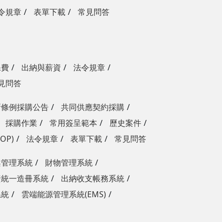
令規章
表單下載
常見問答
保費
出納與薪資
法令規章
見問答
新條例採購公告
共同供應契約採購
採購作業
常用簽呈範本
歷史案件
OP)
法令規章
表單下載
常見問答
案管理系統
財物管理系統
資統一造冊系統
出納收支帳務系統
系統
雲端能源管理系統(EMS)