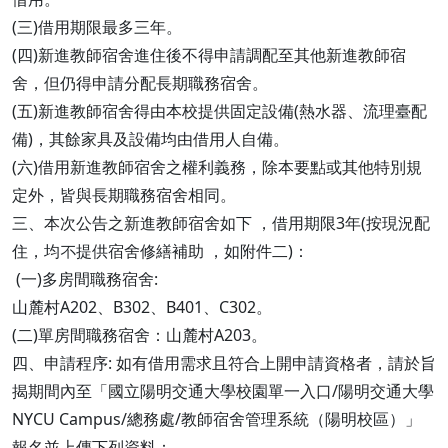
(三)借用期限最多三年。
(四)新進教師宿舍進住後不得申請調配至其他新進教師宿
舍，但仍得申請分配長期職務宿舍。
(五)新進教師宿舍得由本校提供固定設備(熱水器、流理臺配
備)，其餘家具及設備均由借用人自備。
(六)借用新進教師宿舍之權利義務，除本要點或其他特別規
定外，皆與長期職務宿舍相同。
三、本次公告之新進教師宿舍如下 ，借用期限3年(按現況配
住，均不提供宿舍修繕補助 ，如附件二)：
(一)多房間職務宿舍:
山麓村A202、B302、B401、C302。
(二)單房間職務宿舍：山麓村A203。
四、申請程序: 如有借用需求且符合上開申請資格者，請於旨
揭期間內至「國立陽明交通大學校園單一入口/陽明交通大學
NYCU Campus/總務處/教師宿舍管理系統（陽明校區）」
報名並上傳下列資料：