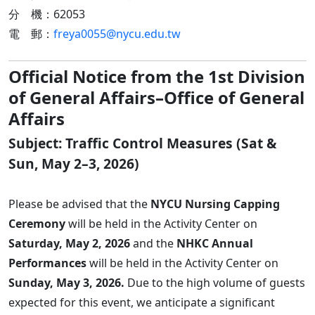
分 機：62053
電 郵：
freya0055@nycu.edu.tw
Official Notice from the 1st Division
of General Affairs–Office of General
Affairs
Subject: Traffic Control Measures (Sat &
Sun, May 2–3, 2026)
Please be advised that the
NYCU Nursing Capping
Ceremony
will be held in the Activity Center on
Saturday, May 2, 2026
and the
NHKC Annual
Performances
will be held in the Activity Center on
Sunday, May 3, 2026.
Due to the high volume of guests
expected for this event, we anticipate a significant