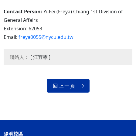
Contact Person:
Yi-Fei (Freya) Chiang 1st Division of
General Affairs
Extension: 62053
Email:
freya0055@nycu.edu.tw
聯絡人：
[ 江宜霏 ]
回上一頁
陽明校區